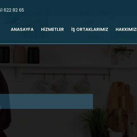
1 622 82 65
ANASAYFA
HİZMETLER
İŞ ORTAKLARIMIZ
HAKKIMI