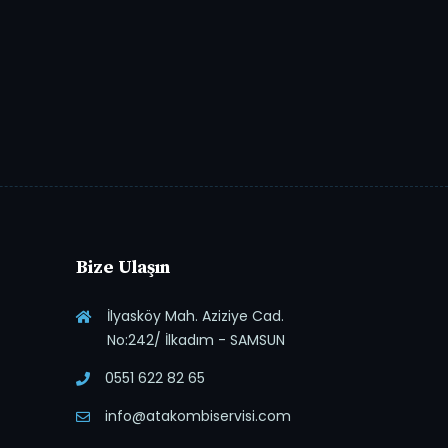
Bize Ulaşın
İlyasköy Mah. Aziziye Cad.
No:242/ İlkadım - SAMSUN
0551 622 82 65
info@atakombiservisi.com