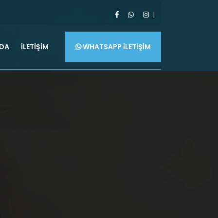
ZDA
İLETİŞİM
WHATSAPP İLETİŞİM